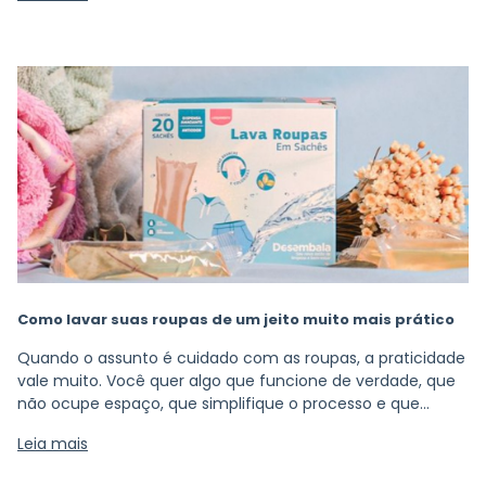
estratégia e produtos que realmente facilitam a vida.
Como lavar suas roupas de um jeito muito mais prático
Quando o assunto é cuidado com as roupas, a praticidade
vale muito. Você quer algo que funcione de verdade, que
não ocupe espaço, que simplifique o processo e que
entregue aquele resultado impecável, sem precisar de
Leia mais
vários produtos diferentes.