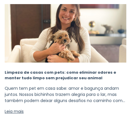
diferença de verdade. E é aí que entra a importância de
escolher com consciência e qualidade.
Limpeza de casas com pets: como eliminar odores e
manter tudo limpo sem prejudicar seu animal
Quem tem pet em casa sabe: amor e bagunça andam
juntos. Nossos bichinhos trazem alegria para o lar, mas
também podem deixar alguns desafios no caminho como
pelos espalhados, cheirinho de xixi e pequenas sujeiras
Leia mais
diárias. A limpeza da casa com animais precisa de
atenção especial. Isso porque produtos de limpeza
tradicionais podem causar alergias e irritações tanto em