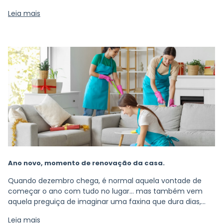
levar o dia inteiro — ela só precisa ser estratégica.
Leia mais
Ano novo, momento de renovação da casa.
Quando dezembro chega, é normal aquela vontade de
começar o ano com tudo no lugar… mas também vem
aquela preguiça de imaginar uma faxina que dura dias,
né? A boa notícia é: não precisa ser assim. Dá pra deixar a
Leia mais
casa renovada para o Ano Novo usando praticidade,