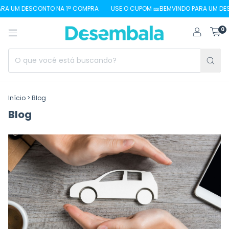
 DESCONTO NA 1ª COMPRA
USE O CUPOM 🎫BEMVINDO PARA UM DESCONTO
0
Início
>
Blog
Blog