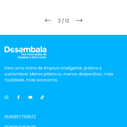
pets quanto em crianças. A boa notícia é que dá para ter
um ambiente limpo, perfumado e seguro com os produtos
certos e a linha Desembala é perfeita para isso.
2
/
12
Para uma rotina de limpeza inteligente, prática e
sustentável. Menos plásticos, menos desperdício, mais
facilidade, mais economia.
5535997753972