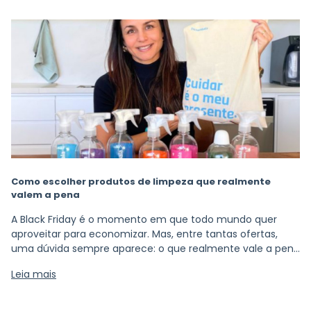
Como escolher produtos de limpeza que realmente
valem a pena
A Black Friday é o momento em que todo mundo quer
aproveitar para economizar. Mas, entre tantas ofertas,
uma dúvida sempre aparece: o que realmente vale a pena
comprar? Quando o assunto é limpeza, o segredo não
Leia mais
está no preço mais baixo e sim no custo-benefício
verdadeiro. Produtos que duram mais, rendem melhor e
facilitam o dia a dia são o tipo de investimento que faz