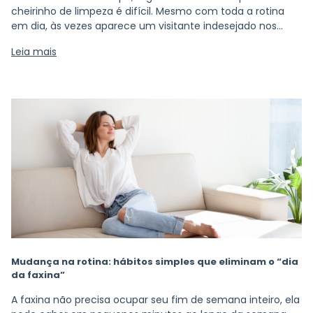
cheirinho de limpeza é difícil. Mesmo com toda a rotina
em dia, às vezes aparece um visitante indesejado nos
banheiros: a famosa mosca de banheiro, também
Leia mais
chamada de mosquitinho de ralo.
Mudança na rotina: hábitos simples que eliminam o “dia
da faxina”
A faxina não precisa ocupar seu fim de semana inteiro, ela