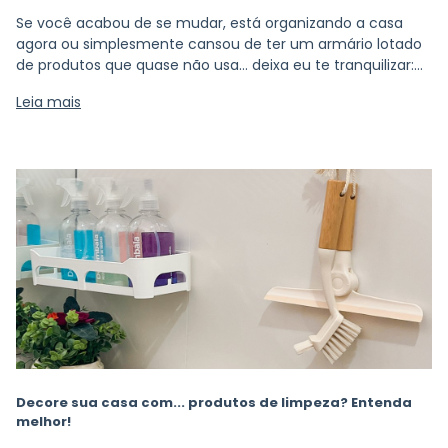
Se você acabou de se mudar, está organizando a casa
agora ou simplesmente cansou de ter um armário lotado
de produtos que quase não usa… deixa eu te tranquilizar:
Você não precisa de 20 produtos diferentes pra manter a
Leia mais
casa limpa.
Decore sua casa com... produtos de limpeza? Entenda
melhor!