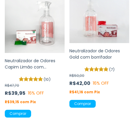
Neutralizador de Odores
Gold com borrifador
Neutralizador de Odores
Capim Limão com
(7)
borrifador
R$50,00
(10)
R$42,00
16
% OFF
R$47,70
R$41,16
com
Pix
R$39,95
16
% OFF
R$39,15
com
Pix
Comprar
Comprar