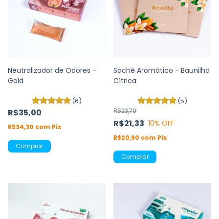
Neutralizador de Odores -
Sachê Aromático - Baunilha
Gold
Cítrica
(6)
(5)
R$23,70
R$35,00
R$21,33
10
% OFF
R$34,30
com
Pix
R$20,90
com
Pix
Comprar
Comprar