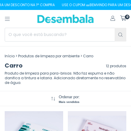
 UM DESCONTO NA 1ª COMPRA
USE O CUPOM 🎫BEMVINDO PARA UM DESCO
0
Início
>
Produtos de limpeza por ambiente
>
Carro
Carro
12 produtos
Produto de limpeza para para-brisas. Não faz espuma e não
danifica a tintura e lataria. Adicionado diretamente no reservatório
de água.
Ordenar por:
Mais vendidos