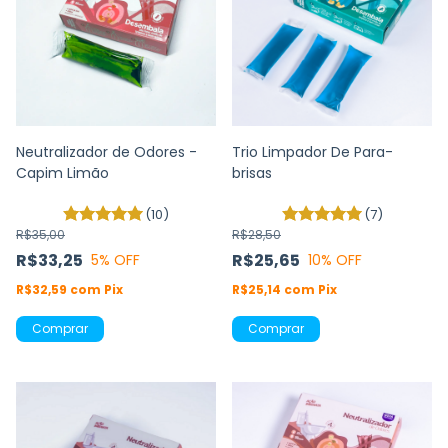
Neutralizador de Odores -
Trio Limpador De Para-
Capim Limão
brisas
(10)
(7)
R$35,00
R$28,50
R$33,25
R$25,65
5
% OFF
10
% OFF
R$32,59
com
Pix
R$25,14
com
Pix
Comprar
Comprar