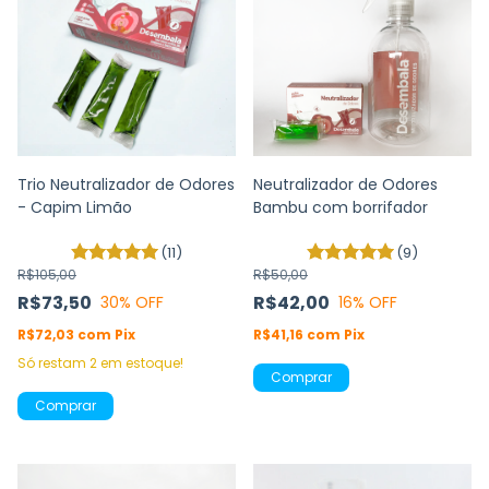
Trio Neutralizador de Odores
Neutralizador de Odores
- Capim Limão
Bambu com borrifador
(11)
(9)
R$105,00
R$50,00
R$73,50
R$42,00
30
% OFF
16
% OFF
R$72,03
com
Pix
R$41,16
com
Pix
Só restam
2
em estoque!
Comprar
Comprar