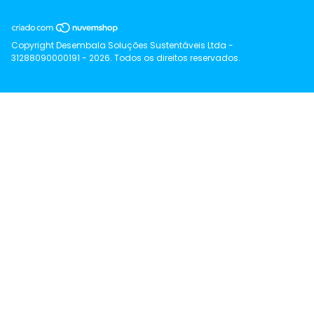
Copyright Desembala Soluções Sustentáveis Ltda -
31288090000191 - 2026. Todos os direitos reservados.