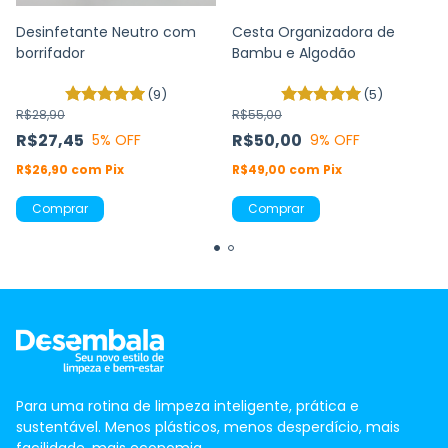
Desinfetante Neutro com
Cesta Organizadora de
borrifador
Bambu e Algodão
(9)
(5)
R$28,90
R$55,00
R$27,45
R$50,00
5
% OFF
9
% OFF
R$26,90
com
Pix
R$49,00
com
Pix
Comprar
Para uma rotina de limpeza inteligente, prática e
sustentável. Menos plásticos, menos desperdício, mais