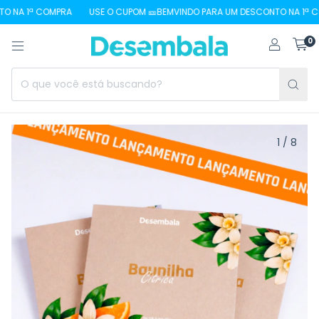
 NA 1ª COMPRA
USE O CUPOM 🎫BEMVINDO PARA UM DESCONTO NA 1ª CO
0
1
/
8