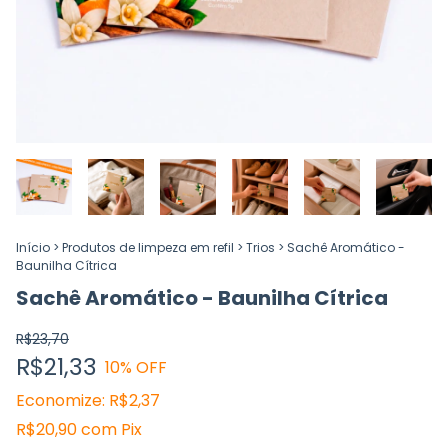
Início
>
Produtos de limpeza em refil
>
Trios
>
Sachê Aromático -
Baunilha Cítrica
Sachê Aromático - Baunilha Cítrica
R$23,70
R$21,33
10
% OFF
Economize:
R$2,37
R$20,90
com
Pix