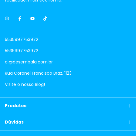
facilidade, mais economia.
5535997753972
5535997753972
oi@desembala.com.br
Rua Coronel Francisco Braz, 1123
Visite o nosso Blog!
Produtos
Dúvidas