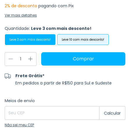
2% de desconto
pagando com Pix
Ver mais detalhes
Quantidade:
Leve 3 com mais desconto!
Leve 3 com mais desconto!
Leve 10 com mais desconto!
Frete Grátis*
Em pedidos a partir de R$150 para Sul e Sudeste
Entregas para o CEP:
Alterar CEP
Meios de envio
Calcular
Não sei meu CEP